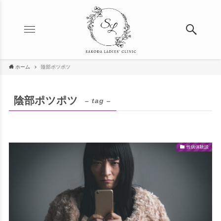
ホーム
陰部ポツポツ
陰部ポツポツ
– tag –
性病体験談