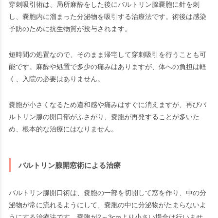
穿刺吸引術は、局所麻酔をした後にバルトリン腺嚢胞に針を刺
し、嚢胞内に溜まった分泌物を吸引する治療法です。術後は感染
予防のために抗生物質が投与されます。
短時間の処置なので、そのまま帰宅して穿刺吸引を行うことも可
能です。麻酔や処置で多少の痛みはありますが、体への負担は軽
く、入院の必要はありません。
嚢胞が小さくなるため違和感や痛みはすぐに消えますが、再びバ
ルトリン腺の開口部がふさがり、嚢胞が再発することが多いた
め、根本的な治療にはなりません。
バルトリン
腺開窓術による
治療
バルトリン腺開口術は、嚢胞の一部を切開して窓を作り、中の分
泌物が常に流れるようにして、嚢胞の中に分泌物がたまらないよ
うにする治療法です。嚢胞が2～3cmより小さい場合は行いませ