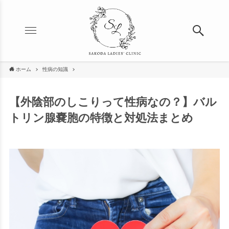
ホーム
性病の知識
【外陰部のしこりって性病なの？】バル
トリン腺嚢胞の特徴と対処法まとめ