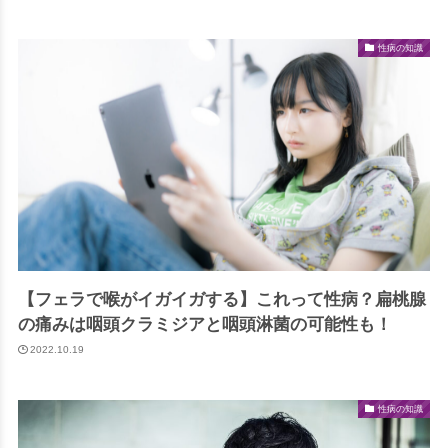
性病の知識
【フェラで喉がイガイガする】これって性病？扁桃腺
の痛みは咽頭クラミジアと咽頭淋菌の可能性も！
2022.10.19
性病の知識