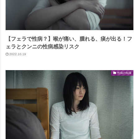
【フェラで性病？】喉が痛い、腫れる、痰が出る！フ
ェラとクンニの性病感染リスク
2022.10.19
性病の知識