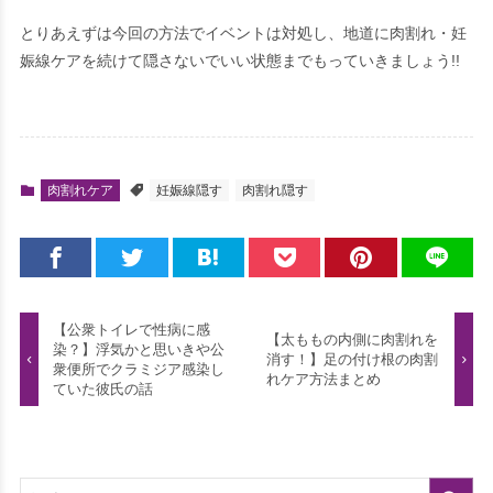
とりあえずは今回の方法でイベントは対処し、地道に肉割れ・妊
娠線ケアを続けて隠さないでいい状態までもっていきましょう!!
肉割れケア
妊娠線隠す
肉割れ隠す
【公衆トイレで性病に感
【太ももの内側に肉割れを
染？】浮気かと思いきや公
消す！】足の付け根の肉割
衆便所でクラミジア感染し
れケア方法まとめ
ていた彼氏の話