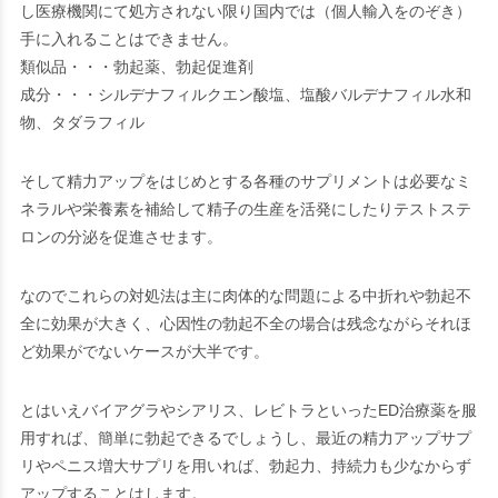
し医療機関にて処方されない限り国内では（個人輸入をのぞき）
手に入れることはできません。
類似品・・・勃起薬、勃起促進剤
成分・・・シルデナフィルクエン酸塩、塩酸バルデナフィル水和
物、タダラフィル
そして精力アップをはじめとする各種のサプリメントは必要なミ
ネラルや栄養素を補給して精子の生産を活発にしたりテストステ
ロンの分泌を促進させます。
なのでこれらの対処法は主に肉体的な問題による中折れや勃起不
全に効果が大きく、心因性の勃起不全の場合は残念ながらそれほ
ど効果がでないケースが大半です。
とはいえバイアグラやシアリス、レビトラといったED治療薬を服
用すれば、簡単に勃起できるでしょうし、最近の精力アップサプ
リやペニス増大サプリを用いれば、勃起力、持続力も少なからず
アップすることはします。