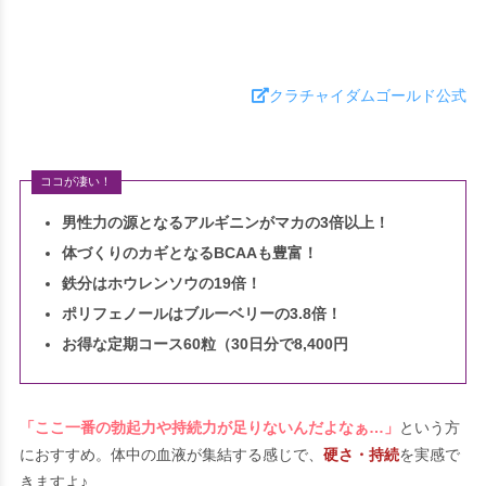
クラチャイダムゴールド公式
ココが凄い！
男性力の源となるアルギニンがマカの3倍以上！
体づくりのカギとなるBCAAも豊富！
鉄分はホウレンソウの19倍！
ポリフェノールはブルーベリーの3.8倍！
お得な定期コース60粒（30日分で8,400円
「ここ一番の勃起力や持続力が足りないんだよなぁ…」
という方
におすすめ。体中の血液が集結する感じで、
硬さ・持続
を実感で
きますよ♪