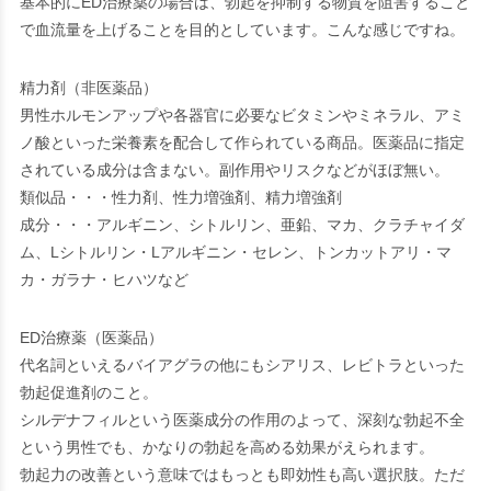
基本的にED治療薬の場合は、勃起を抑制する物質を阻害すること
で血流量を上げることを目的としています。こんな感じですね。
精力剤（非医薬品）
男性ホルモンアップや各器官に必要なビタミンやミネラル、アミ
ノ酸といった栄養素を配合して作られている商品。医薬品に指定
されている成分は含まない。副作用やリスクなどがほぼ無い。
類似品・・・性力剤、性力増強剤、精力増強剤
成分・・・アルギニン、シトルリン、亜鉛、マカ、クラチャイダ
ム、Lシトルリン・Lアルギニン・セレン、トンカットアリ・マ
カ・ガラナ・ヒハツなど
ED治療薬（医薬品）
代名詞といえるバイアグラの他にもシアリス、レビトラといった
勃起促進剤のこと。
シルデナフィルという医薬成分の作用のよって、深刻な勃起不全
という男性でも、かなりの勃起を高める効果がえられます。
勃起力の改善という意味ではもっとも即効性も高い選択肢。ただ