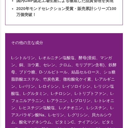
国内GMP認定工場生産による徹底した品質管理を実現
2020年モンドセレクション受賞・販売累計シリーズ100
万個突破！
その他の主な成分
L-シトルリン、L-オルニチン塩酸塩、酵母(亜鉛、マンガ
ン、銅、ヨウ素、セレン、クロム、モリブデン含有)、鉄酵
母、ブドウ糖、D-ソルビトール、結晶セルロース、ショ糖
脂肪酸エステル、竹炭色素、微粒酸化ケイ素、L-アルギニ
ン、L-バリン、L-ロイシン、L-イソロイシン、L-リジン塩
酸塩、L-グルタミン、L-チロシン、L-トリプトファン、L-
フェニルアラニン、L-アラニン、L-プロリン、L-トレオニ
ン、L-ヒスチジン塩酸塩、L-メチオニン、L-シスチン、L-
アスパラギン酸Na、L-セリン、L-グリシン、貝カルシウ
ム、酸化マグネシウム、ビタミンC、ナイアシン、ビタミ