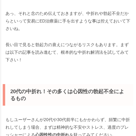
あっ、それと念のため伝えておきますが、中折れや勃起不全だか
らといって安易にED治療薬に手を出すような事は控えておいて下
さいね。
長い目で見ると勃起力の衰えにつながるリスクもあります。まず
は以下の記事を読み進むて、根本的な中折れ解消法を試してみて
下さい！
20代の中折れ！その多くは心因性の勃起不全によ
るもの
もしユーザーさんが20代や30代前半にもかかわらず、頻繁に中折
れしてしまう場合、まずは
精神的な不安やストレス、過度のプレ
ッシャーによる
心因性性の中折れ
を疑ってみてください。