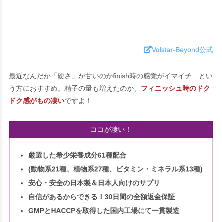
Volstar-Beyond公式
最近なんだか「硬さ」が甘いのかfinish時の感覚がイマイチ…とい
う方におすすめ。精子の量も増えたのか、
フィニッシュ時のドク
ドク感がもの凄い
ですよ！
ココが凄い！
厳選した希少栄養成分61種配合
(動物系21種、植物系27種、ビタミン・ミネラル系13種)
安心・安全の日本製＆日本人向けのサプリ
自信があるからできる！30日間の全額返金保証
GMPとHACCPを取得した国内工場にて一貫製造