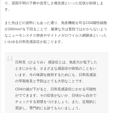
り、原因不明の下痢や息苦しさ倦怠感といった症状が頻発しま
す。
また先ほどの資料にもあった通り、免疫機能を司るCD4陽性細胞
が200/mm³を下回ることで、健康な方は普段ではかからないよう
なニューモシスチス肺炎やサイトメガロウイルス網膜炎といった
いわゆる
日和見感染症
が起こります。
日和見（ひよりみ） 感染症とは、免疫力が低下した
ときにかかる、さまざまな感染症や病気のことをい
います。今の体調を維持するためにも、日和見感染
の早期発見と予防はとても大切なことです。
CD4の値が下がると、日和見感染症にかかる可能性
がでてきます。その症状がないか、日頃から自分で
チェックする習慣をつけましょう。また、定期的に
受診し、専門的にも診てもらいましょう。