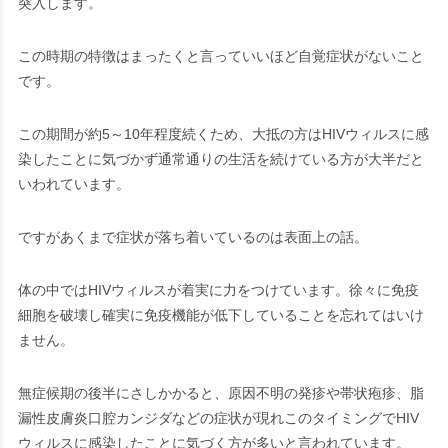
突入します。
この時期の特徴は
まったくと言っていいほど自覚症状がないこと
です。
この期間が約5～10年程度続くため、大抵の方はHIVウィルスに感
染したことに気づかず通常通りの生活を続けている方が大半だと
いわれています。
ですがあくまで症状が落ち着いているのは表面上の話。
体の中ではHIVウィルスが着実に力をつけています。徐々に免疫
細胞を破壊し確実に免疫機能が低下していることを忘れてはいけ
ません。
無症候期の後半にさしかかると、
原因不明の発疹や帯状疱疹
、
脂
漏性皮膚炎口腔カンジダ
などの症状が現れこのタイミングでHIV
ウィルスに感染したことに気づく方が多いと言われています。