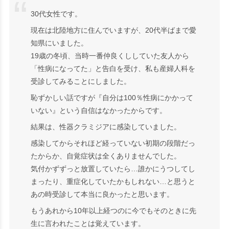
30代女性です。
現在は北陸地方に住んでいますが、20代半ばまで愛
知県にいました。
19歳の冬頃、当時一番仲良くししていた友人から
「性病になってた」と告白を受け、私も産婦人科を
受診してみることにしました。
恥ずかしい話ですが『自分は100％性病にかかって
いない』という自信はなかったからです。
結果は、性器クラミジアに感染していました。
感染してからそれほど経っていない初期の段階だっ
たからか、自覚症状は全くありませんでした。
気付かずずっと放置していたら…誰かにうつしてし
まったり、重症化していたかもしれない…と思うと
あの時受診して本当に良かったと思います。
もうあれから10年以上経つのに今でもそのときに先
生に言われたことは覚えています。