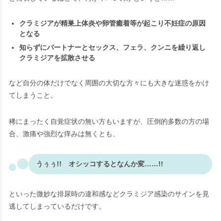
クラミジアが精巣上体炎や卵管癒着等が起こり不妊症の原因
となる
知らずにパートナーとセックス、フェラ、クンニを繰り返し
クラミジアを拡散させる
など自分の体だけでなく周囲の大切な方々にも大きな迷惑をかけ
てしまうこと。
稀にまったく自覚症状の無い方もいますが、圧倒的多数の方の場
合、激痛や強烈な痒みは無くとも、
うぅぅ!! オシッコするとなんか変……!!
といった微妙な排尿時の違和感など
クラミジア感染のサインを見
逃してしまっている
だけです。