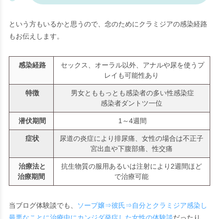
という方もいるかと思うので、念のためにクラミジアの感染経路
もお伝えします。
感染経路
セックス、オーラル以外、アナルや尿を使うプ
レイも可能性あり
特徴
男女とももっとも感染者の多い性感染症
感染者ダントツ一位
潜伏期間
1～4週間
症状
尿道の炎症により排尿痛、女性の場合は不正子
宮出血や下腹部痛、性交痛
治療法と
抗生物質の服用あるいは注射により2週間ほど
治療期間
で治療可能
当ブログ体験談でも、
ソープ嬢⇒彼氏⇒自分とクラミジア感染し
最悪なことに治療中にカンジダ発症した女性の体験談
だったり