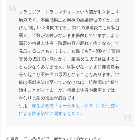
クラミジア・トラコマティスという菌が引き起こす
病気です。淋菌感染症と同様の感染部位ですが、潜
伏期間は1～3週間ですが、男性の尿道炎でも症状は
弱く、半数が気付かないまま保菌しています。より
深部の精巣上体炎（陰嚢内容が腫れて痛くなる）で
発症することもあります。女性でも7～8割が子宮頸
管炎の状態では気付かず、腹膜炎症状で発症するこ
とも少なくありません。症状がないままに卵管癒着
等が起こり不妊症の原因となることもあります。治
療は深部感染に至っていなければ、抗菌薬の内服で
治すことができますが、精巣上体炎や腹膜炎では、
かなり長期の投薬が必要です。
引用
厚生労働省『オーラルセックス（口腔性交）
による性感染症に関するＱ＆Ａ』
と発表しているほどで、何がヤバいのかというと……